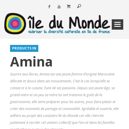
PRODUCTS IN
Amina
Sourire aux lèvres, Amina est une jeune femme d’origine Marocaine
délicate et douce dans ses mouvements. C’est le cas lorsqu’elle se
consacre à la cuisine, l’une de ses passions. Depuis son jeune âge, sa
grand-mère et un peu sa mère lui ont transmis le goût de la
gastronomie, elle aime préparer pour les autres, pour faire plaisir et
créer des moments de partage et convivialité. Agréable et ouverte, elle
adhère au projet des cuisiniers île du Monde car elle cherche
justement à recréer cet univers collectif que l’on vit dans les familles