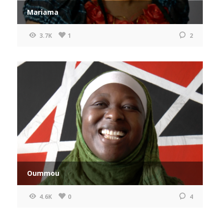
Mariama
3.7K
1
2
Oummou
4.6K
0
4