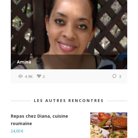
Amina
4.9K
2
3
LES AUTRES RENCONTRES
Repas chez Diana, cuisine
roumaine
24,00
€