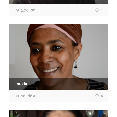
2.7K
1
1
Roukia
3K
0
0