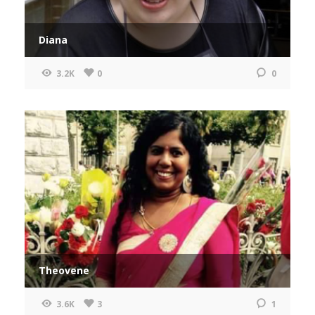
Diana
3.2K
0
0
Theovene
3.6K
3
1