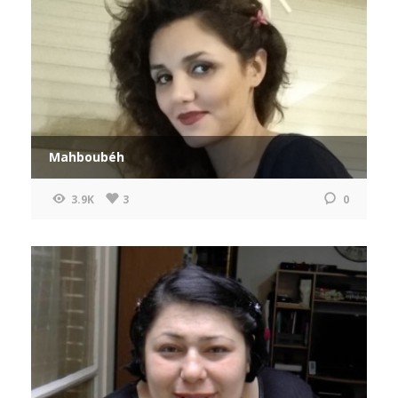
Mahboubéh
3.9K
3
0