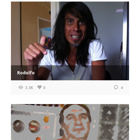
Rodolfo
3.3K
0
4