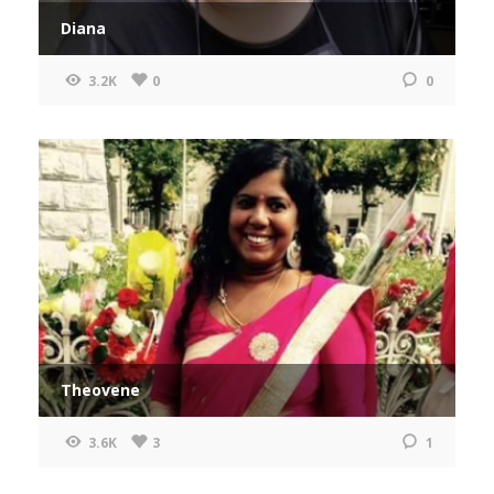
Diana
3.2K
0
0
Theovene
3.6K
3
1