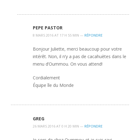
PEPE PASTOR
8 MARS 2016 AT 17 H 55 MIN —
RÉPONDRE
Bonjour Juliette, merci beaucoup pour votre
intérêt. Non, il n’y a pas de cacahuètes dans le
menu d’Oummou. On vous attend!
Cordialement
Équipe île du Monde
GREG
26 MARS 2016 AT 0 H 20 MIN —
RÉPONDRE
Je sors de chez Oummou et je suis ravi.