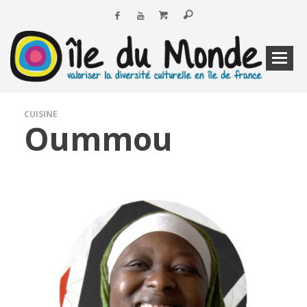
CUISINE
Oummou