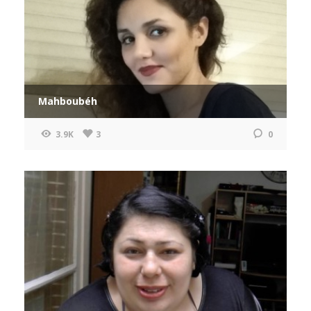
Mahboubéh
3.9K
3
0