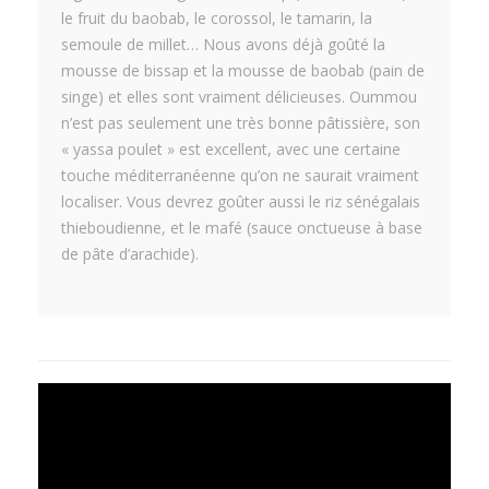
le fruit du baobab, le corossol, le tamarin, la
semoule de millet… Nous avons déjà goûté la
mousse de bissap et la mousse de baobab (pain de
singe) et elles sont vraiment délicieuses. Oummou
n’est pas seulement une très bonne pâtissière, son
« yassa poulet » est excellent, avec une certaine
touche méditerranéenne qu’on ne saurait vraiment
localiser. Vous devrez goûter aussi le riz sénégalais
thieboudienne, et le mafé (sauce onctueuse à base
de pâte d’arachide).