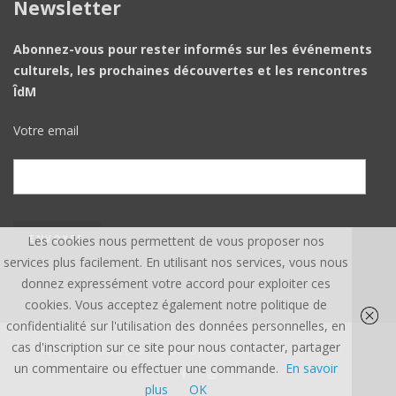
Newsletter
Abonnez-vous pour rester informés sur les événements
culturels, les prochaines découvertes et les rencontres
ÎdM
Votre email
Les cookies nous permettent de vous proposer nos
services plus facilement. En utilisant nos services, vous nous
donnez expressément votre accord pour exploiter ces
cookies. Vous acceptez également notre politique de
confidentialité sur l'utilisation des données personnelles, en
cas d'inscription sur ce site pour nous contacter, partager
ÎLE DU MONDE ©, TOUS DROITS RÉSERVÉS.
CREDITS
un commentaire ou effectuer une commande.
En savoir
plus
OK