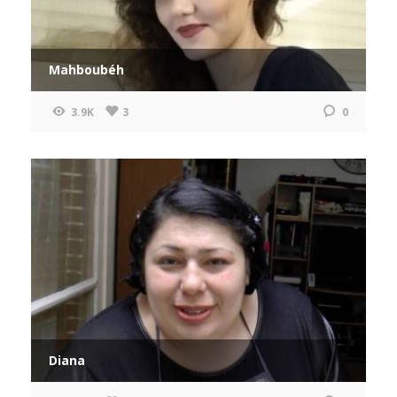
Mahboubéh
3.9K
3
0
Diana