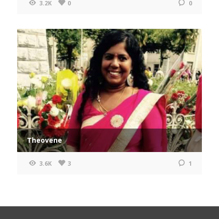
3.2K
0
0
Theovene
3.6K
3
1