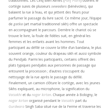
traditionnels. Les Cinq Bien Aimés (
Panj Piare
) ouvrent le
cortège suivis de plusieurs
sewadars
(bénévoles), qui
balaient la rue à l’eau, et qui jettent des fleurs pour
parfumer le passage du livre sacré. Ce même jour, l’équipe
de
gatka
(art martial traditionnel sikh) offre un spectacle
en accompagnant le parcours. Derrière le chariot où se
trouve le livre, la foule de fidèles suit, en général les
femmes et les enfants avant les hommes. Tout
participant au défilé se couvre la tête d’un bandana, le plus
souvent orange, couleur du drapeau sikh et aussi symbole
du Pendjab. Parmi les participants, certains offrent des
plats typiques pendjabis aux personnes de passage qui
entourent la procession ; d’autres s’occupent du
nettoyage de la rue après le passage du défilé.
Finalement, un camion clôture le cortège, avec les jeunes
Sikhs expliquant, au microphone, la signification du
Vaisakhi
et du
nagar kirtan
. Chaque année à Bobigny, le
nagar kirtan
organisé pendant le
Vaisakhi
part du
Gurdwara
Singh Saba situé rue de la Ferme et traverse les