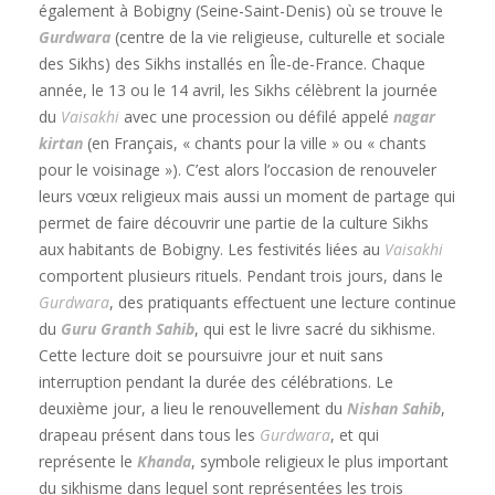
également à Bobigny (Seine-Saint-Denis) où se trouve le
Gurdwara
(centre de la vie religieuse, culturelle et sociale
des Sikhs) des Sikhs installés en Île-de-France. Chaque
année, le 13 ou le 14 avril, les Sikhs célèbrent la journée
du
Vaisakhi
avec une procession ou défilé appelé
nagar
kirtan
(en Français, « chants pour la ville » ou « chants
pour le voisinage »). C’est alors l’occasion de renouveler
leurs vœux religieux mais aussi un moment de partage qui
permet de faire découvrir une partie de la culture Sikhs
aux habitants de Bobigny. Les festivités liées au
Vaisakhi
comportent plusieurs rituels. Pendant trois jours, dans le
Gurdwara
, des pratiquants effectuent une lecture continue
du
Guru Granth Sahib
, qui est le livre sacré du sikhisme.
Cette lecture doit se poursuivre jour et nuit sans
interruption pendant la durée des célébrations. Le
deuxième jour, a lieu le renouvellement du
Nishan Sahib
,
drapeau présent dans tous les
Gurdwara
, et qui
représente le
Khanda
, symbole religieux le plus important
du sikhisme dans lequel sont représentées les trois