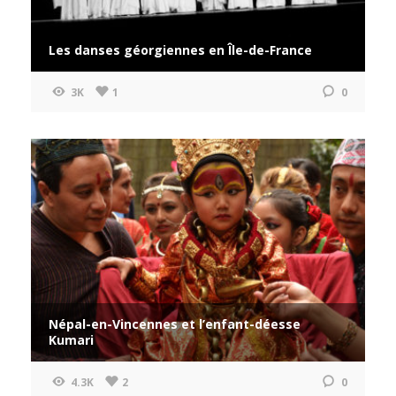
Les danses géorgiennes en Île-de-France
3K
1
0
Népal-en-Vincennes et l’enfant-déesse
Kumari
4.3K
2
0