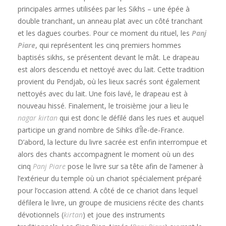
principales armes utilisées par les Sikhs – une épée à
double tranchant, un anneau plat avec un côté tranchant
et les dagues courbes. Pour ce moment du rituel, les
Panj
Piare
, qui représentent les cinq premiers hommes
baptisés sikhs, se présentent devant le mât. Le drapeau
est alors descendu et nettoyé avec du lait. Cette tradition
provient du Pendjab, où les lieux sacrés sont également
nettoyés avec du lait. Une fois lavé, le drapeau est à
nouveau hissé. Finalement, le troisième jour a lieu le
nagar kirtan
qui est donc le défilé dans les rues et auquel
participe un grand nombre de Sihks d’Île-de-France.
D’abord, la lecture du livre sacrée est enfin interrompue et
alors des chants accompagnent le moment où un des
cinq
Panj Piare
pose le livre sur sa tête afin de l’amener à
l’extérieur du temple où un chariot spécialement préparé
pour l’occasion attend. A côté de ce chariot dans lequel
défilera le livre, un groupe de musiciens récite des chants
dévotionnels (
kirtan
) et joue des instruments