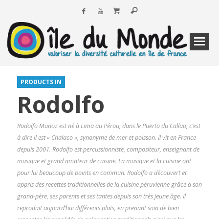
PRODUCTS IN
Rodolfo
Rodolfo Muñoz est né à Lima au Pérou, dans le Puerto du Callao, c’est
à dire il est « Chalaco », synonyme de mer et poisson. Il vit en France
depuis 2001. Rodolfo est percussionniste, compositeur, enseignant de
musique et grand amateur de cuisine. La musique et la cuisine ont
pour lui beaucoup de points en commun. Rodolfo a découvert et
appris des recettes traditionnelles de la cuisine péruvienne grâce à son
grand-père, ses parents et ses tantes depuis son très jeune âge. Il
reproduit aujourd’hui différents plats, en prenant soin de bien