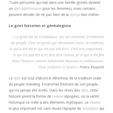
Toute personne qui nait dans une famille griotte devient
un
djèli
(
djèlimousso
pour les femmes), mais certains
peuvent décider de ne pas faire de la
djèliya
leur métier.
Le griot historien et généalogiste
« Le griot est un troubadour, qui est vraiment la mémoire
du peuple. C’est les griots qui détiennent toute la tradition,
ce qui a été dit et qui n’a pas été écrit. C’est très important :
ce qui n’a pas été écrit doit être retenu, et ce qui a été fait
dans l’histoire comme événement heureux ou malheureux.
Pour préparer le future »
Pedro Kouyaté
Le
djèli
est tout d’abord le détenteur de la tradition orale
du peuple manding. Il transmet l’histoire de son peuple,
qui n’a jamais été écrite. Dans les récits des
djèli
, cette
histoire prend la forme de
maana
(épopée), où la vérité
historique se mêle à des éléments mythiques. Le
maana
le plus important est sans doute l’épopée de
Soundjata
qui