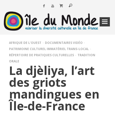
AFRIQUE DE L'OUEST
DOCUMENTAIRES VIDÉO
PATRIMOINE CULTUREL IMMATÉRIEL TRANS-LOCAL
RÉPERTOIRE DE PRATIQUES CULTURELLES
TRADITION
ORALE
La djèliya, l’art
des griots
mandingues en
Île-de-France