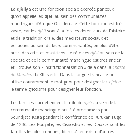
La
djèliya
est une fonction sociale exercée par ceux
qu’on appelle les
djèli
au sein des communautés
mandingues d’Afrique Occidentale. Cette fonction est très
vaste, car les
djèli
sont à la fois les détenteurs de l’histoire
et de la tradition orale, des médiateurs sociaux et
politiques au sein de leurs communautés, en plus d’être
aussi des artistes musiciens. Le rôle des
djèli
au sein de la
société et de la communauté mandingue est très ancien
et il trouve son « institutionnalisation » déjà dans la
Charte
du Manden
du XIII siècle. Dans la langue française on
utilise couramment le mot griot pour designer les
djèli
et
le terme griotisme pour designer leur fonction.
Les familles qui détiennent le rôle de
djèli
au sein de la
communauté mandingue ont été proclamées par
Soundjata Keita pendant la conférence de Kurukan Fuga
de 1236. Les Kouyaté, les Cissokho et les Diabaté sont les
familles les plus connues, bien qu’il en existe d’autres.