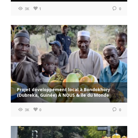
3K
1
0
Projet développement local à Bondokhory
(Dubreka, Guinée) À NOUS & île du Monde
3K
0
0