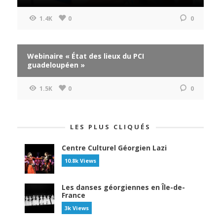
1.4K
0
0
Webinaire « État des lieux du PCI
guadeloupéen »
1.5K
0
0
LES PLUS CLIQUÉS
Centre Culturel Géorgien Lazi
10.8k Views
Les danses géorgiennes en Île-de-
France
3k Views