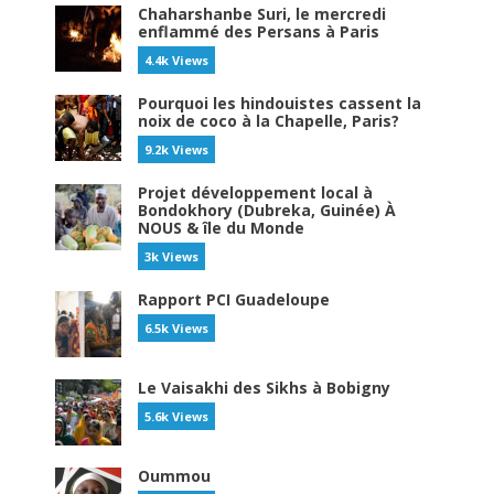
Chaharshanbe Suri, le mercredi
enflammé des Persans à Paris
4.4k Views
Pourquoi les hindouistes cassent la
noix de coco à la Chapelle, Paris?
9.2k Views
Projet développement local à
Bondokhory (Dubreka, Guinée) À
NOUS & île du Monde
3k Views
Rapport PCI Guadeloupe
6.5k Views
Le Vaisakhi des Sikhs à Bobigny
5.6k Views
Oummou