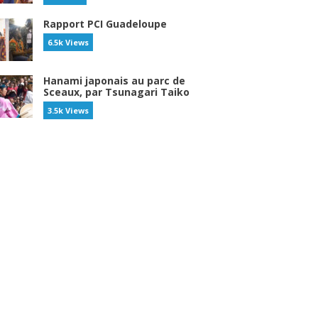
Rapport PCI Guadeloupe
6.5k Views
Hanami japonais au parc de
Sceaux, par Tsunagari Taiko
3.5k Views