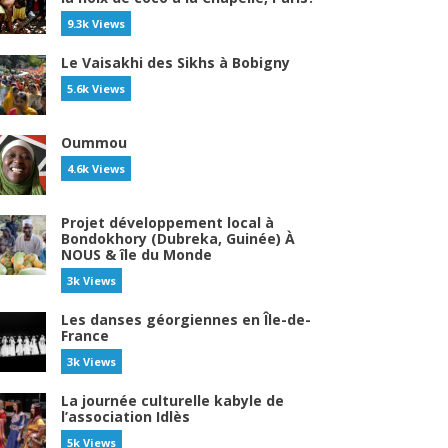
9.3k Views
Le Vaisakhi des Sikhs à Bobigny
5.6k Views
Oummou
4.6k Views
Projet développement local à
Bondokhory (Dubreka, Guinée) À
NOUS & île du Monde
3k Views
Les danses géorgiennes en Île-de-
France
3k Views
La journée culturelle kabyle de
l’association Idlès
5k Views