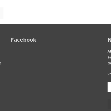
Facebook
N
A
é
e
d
Vo