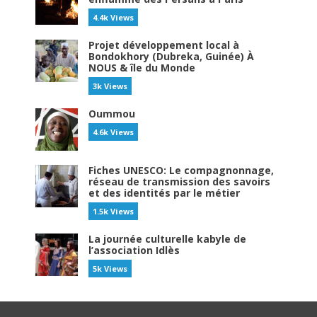
4.4k Views
Projet développement local à
Bondokhory (Dubreka, Guinée) À
NOUS & île du Monde
3k Views
Oummou
4.6k Views
Fiches UNESCO: Le compagnonnage,
réseau de transmission des savoirs
et des identités par le métier
1.5k Views
La journée culturelle kabyle de
l’association Idlès
5k Views