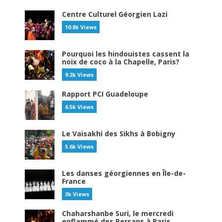
Centre Culturel Géorgien Lazi
10.8k Views
Pourquoi les hindouistes cassent la
noix de coco à la Chapelle, Paris?
9.2k Views
Rapport PCI Guadeloupe
6.5k Views
Le Vaisakhi des Sikhs à Bobigny
5.6k Views
Les danses géorgiennes en Île-de-
France
3k Views
Chaharshanbe Suri, le mercredi
enflammé des Persans à Paris