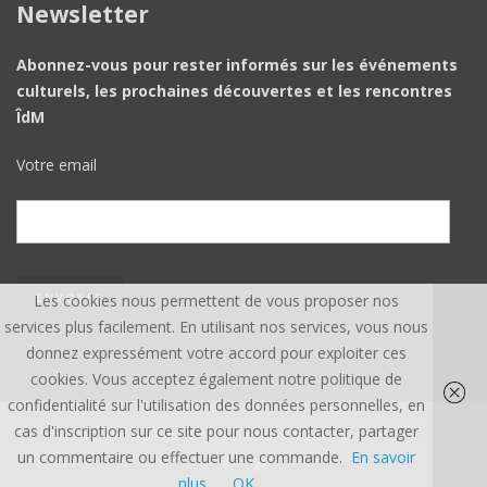
Newsletter
Abonnez-vous pour rester informés sur les événements
culturels, les prochaines découvertes et les rencontres
ÎdM
Votre email
Les cookies nous permettent de vous proposer nos
services plus facilement. En utilisant nos services, vous nous
donnez expressément votre accord pour exploiter ces
cookies. Vous acceptez également notre politique de
confidentialité sur l'utilisation des données personnelles, en
cas d'inscription sur ce site pour nous contacter, partager
ÎLE DU MONDE ©, TOUS DROITS RÉSERVÉS.
CREDITS
un commentaire ou effectuer une commande.
En savoir
plus
OK