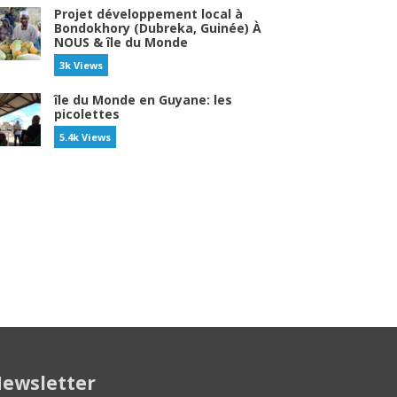
Projet développement local à
Bondokhory (Dubreka, Guinée) À
NOUS & île du Monde
3k Views
île du Monde en Guyane: les
picolettes
5.4k Views
ewsletter