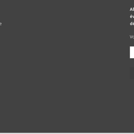
A
é
e
d
Vo