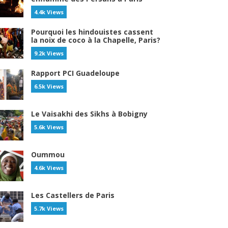
4.4k Views
Pourquoi les hindouistes cassent
la noix de coco à la Chapelle, Paris?
9.2k Views
Rapport PCI Guadeloupe
6.5k Views
Le Vaisakhi des Sikhs à Bobigny
5.6k Views
Oummou
4.6k Views
Les Castellers de Paris
5.7k Views