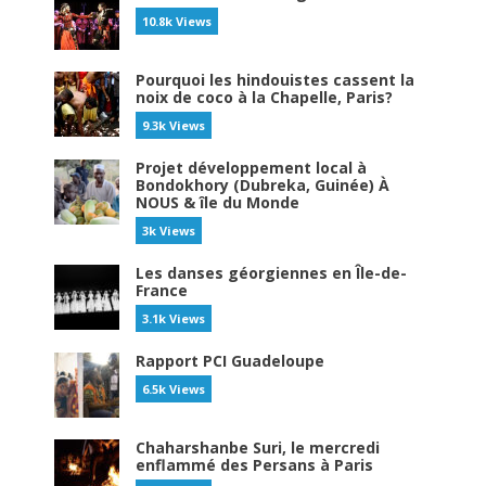
10.8k Views
Pourquoi les hindouistes cassent la
noix de coco à la Chapelle, Paris?
9.3k Views
Projet développement local à
Bondokhory (Dubreka, Guinée) À
NOUS & île du Monde
3k Views
Les danses géorgiennes en Île-de-
France
3.1k Views
Rapport PCI Guadeloupe
6.5k Views
Chaharshanbe Suri, le mercredi
enflammé des Persans à Paris