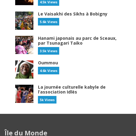
4.5k Views
Le Vaisakhi des Sikhs à Bobigny
5.6k Views
Hanami japonais au parc de Sceaux,
par Tsunagari Taiko
3.5k Views
Oummou
4.6k Views
La journée culturelle kabyle de
l’association Idlès
5k Views
Île du Monde