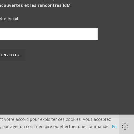
écouvertes et les rencontres ÎdM
tre email
t votre accord pour exploiter ces cookies. Vous acceptez
acter, partager un commentaire ou effectuer une commande.
En