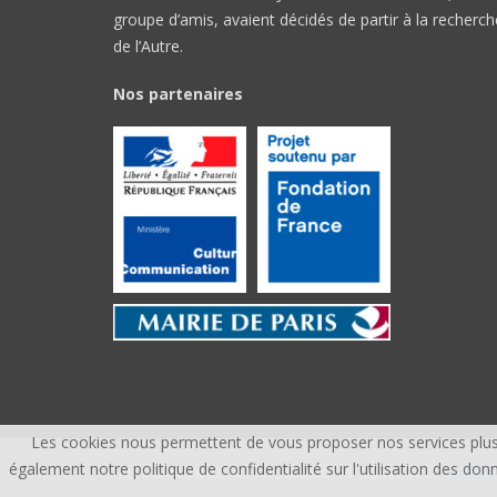
groupe d’amis, avaient décidés de partir à la recherch
de l’Autre.
Nos partenaires
Les cookies nous permettent de vous proposer nos services plus 
également notre politique de confidentialité sur l'utilisation des 
ÎLE DU MONDE ©, TOUS DROITS RÉSERVÉS.
CREDI