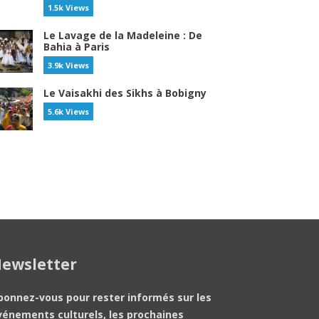
1.5k Views
Le Lavage de la Madeleine : De
Bahia à Paris
3.9k Views
Le Vaisakhi des Sikhs à Bobigny
5.6k Views
ewsletter
bonnez-vous pour rester informés sur les
vénements culturels, les prochaines