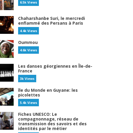
6.5k Views
Chaharshanbe Suri, le mercredi
enflammé des Persans à Paris
4.4k Views
Oummou
4.6k Views
Les danses géorgiennes en Île-de-
France
3k Views
île du Monde en Guyane: les
picolettes
5.4k Views
Fiches UNESCO: Le
compagnonnage, réseau de
transmission des savoirs et des
identités par le métier