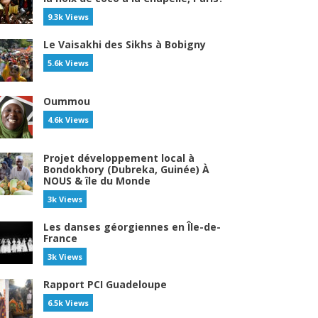
9.3k Views
Le Vaisakhi des Sikhs à Bobigny
5.6k Views
Oummou
4.6k Views
Projet développement local à
Bondokhory (Dubreka, Guinée) À
NOUS & île du Monde
3k Views
Les danses géorgiennes en Île-de-
France
3k Views
Rapport PCI Guadeloupe
6.5k Views