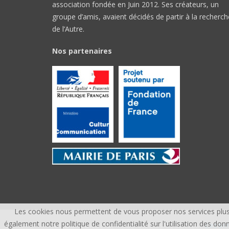
association fondée en Juin 2012. Ses créateurs, un
groupe d’amis, avaient décidés de partir à la recherch
de l’Autre.
Nos partenaires
Les cookies nous permettent de vous proposer nos services plus 
également notre politique de confidentialité sur l'utilisation des 
ÎLE DU MONDE ©, TOUS DROITS RÉSERVÉS.
CREDI