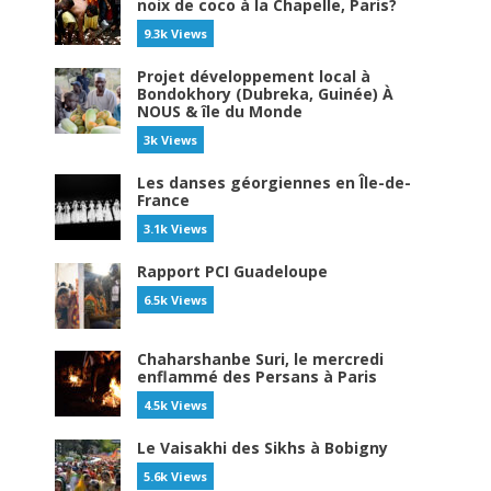
noix de coco à la Chapelle, Paris?
9.3k Views
Projet développement local à
Bondokhory (Dubreka, Guinée) À
NOUS & île du Monde
3k Views
Les danses géorgiennes en Île-de-
France
3.1k Views
Rapport PCI Guadeloupe
6.5k Views
Chaharshanbe Suri, le mercredi
enflammé des Persans à Paris
4.5k Views
Le Vaisakhi des Sikhs à Bobigny
5.6k Views