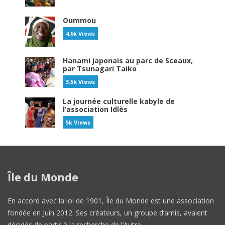
Oummou
4.6k Views
Hanami japonais au parc de Sceaux,
par Tsunagari Taiko
3.5k Views
La journée culturelle kabyle de
l’association Idlès
5k Views
Île du Monde
En accord avec la loi de 1901, Île du Monde est une association
fondée en Juin 2012. Ses créateurs, un groupe d’amis, avaient
décidés de partir à la recherche de l’Autre.