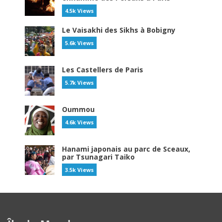
4.5k Views
Le Vaisakhi des Sikhs à Bobigny
5.6k Views
Les Castellers de Paris
5.7k Views
Oummou
4.6k Views
Hanami japonais au parc de Sceaux,
par Tsunagari Taiko
3.5k Views