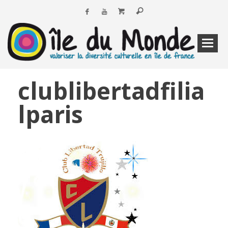
clublibertadfilia
lparis