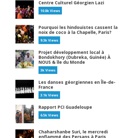
Centre Culturel Géorgien Lazi
10.8k Views
Pourquoi les hindouistes cassent la
noix de coco à la Chapelle, Paris?
9.3k Views
Projet développement local à
Bondokhory (Dubreka, Guinée) À
NOUS & île du Monde
3k Views
Les danses géorgiennes en Île-de-
France
3.1k Views
Rapport PCI Guadeloupe
6.5k Views
Chaharshanbe Suri, le mercredi
enflammé des Persans à Paris