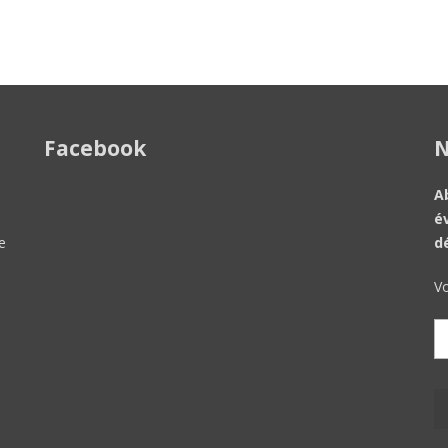
Facebook
N
A
é
e
d
Vo