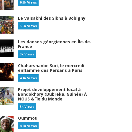
6.5k Views
Le Vaisakhi des Sikhs à Bobigny
5.6k Views
Les danses géorgiennes en Île-de-
France
3k Views
Chaharshanbe Suri, le mercredi
enflammé des Persans à Paris
4.4k Views
Projet développement local à
Bondokhory (Dubreka, Guinée) À
NOUS & île du Monde
3k Views
Oummou
4.6k Views