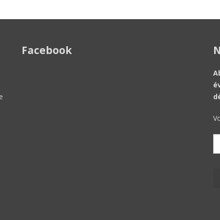
Facebook
N
A
é
e
d
Vo