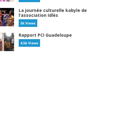
La journée culturelle kabyle de
l’association Idlès
5k Views
Rapport PCI Guadeloupe
6.5k Views