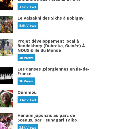
4.5k Views
Le Vaisakhi des Sikhs à Bobigny
5.6k Views
Projet développement local à
Bondokhory (Dubreka, Guinée) À
NOUS & île du Monde
3k Views
Les danses géorgiennes en Île-de-
France
3k Views
Oummou
4.6k Views
Hanami japonais au parc de
Sceaux, par Tsunagari Taiko
3.5k Views