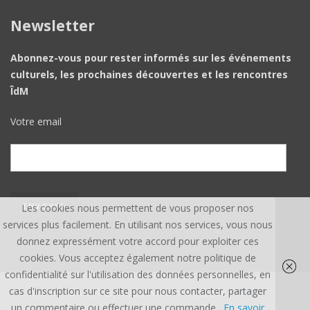
Newsletter
Abonnez-vous pour rester informés sur les événements
culturels, les prochaines découvertes et les rencontres
ÎdM
Votre email
Les cookies nous permettent de vous proposer nos
services plus facilement. En utilisant nos services, vous nous
donnez expressément votre accord pour exploiter ces
cookies. Vous acceptez également notre politique de
confidentialité sur l'utilisation des données personnelles, en
cas d'inscription sur ce site pour nous contacter, partager
ÎLE DU MONDE ©, TOUS DROITS RÉSERVÉS.
CREDITS
un commentaire ou effectuer une commande.
En savoir