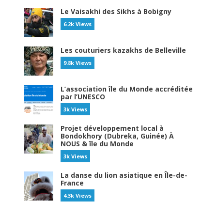
Le Vaisakhi des Sikhs à Bobigny
6.2k Views
Les couturiers kazakhs de Belleville
9.8k Views
L’association île du Monde accréditée
par l’UNESCO
3k Views
Projet développement local à
Bondokhory (Dubreka, Guinée) À
NOUS & île du Monde
3k Views
La danse du lion asiatique en Île-de-
France
4.3k Views