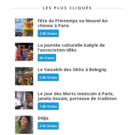
LES PLUS CLIQUÉS
Fête du Printemps ou Nouvel An
chinois à Paris
2.3k Views
La journée culturelle kabyle de
l’association Idlès
5k Views
Le Vaisakhi des Sikhs à Bobigny
5.6k Views
Le Jour des Morts mexicain à Paris,
Janela Gosain, porteuse de tradition
1.6k Views
Didja
4.1k Views