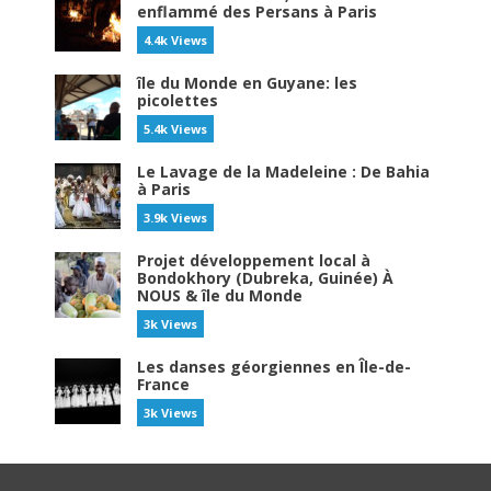
enflammé des Persans à Paris
4.4k Views
île du Monde en Guyane: les
picolettes
5.4k Views
Le Lavage de la Madeleine : De Bahia
à Paris
3.9k Views
Projet développement local à
Bondokhory (Dubreka, Guinée) À
NOUS & île du Monde
3k Views
Les danses géorgiennes en Île-de-
France
3k Views