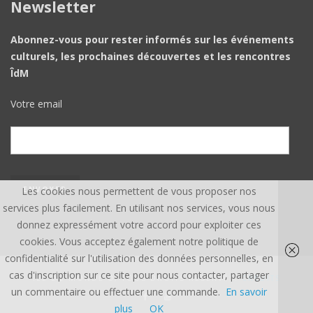
Newsletter
Abonnez-vous pour rester informés sur les événements
culturels, les prochaines découvertes et les rencontres
ÎdM
Votre email
Les cookies nous permettent de vous proposer nos
services plus facilement. En utilisant nos services, vous nous
donnez expressément votre accord pour exploiter ces
cookies. Vous acceptez également notre politique de
confidentialité sur l'utilisation des données personnelles, en
cas d'inscription sur ce site pour nous contacter, partager
ÎLE DU MONDE ©, TOUS DROITS RÉSERVÉS.
CREDITS
un commentaire ou effectuer une commande.
En savoir
plus
OK