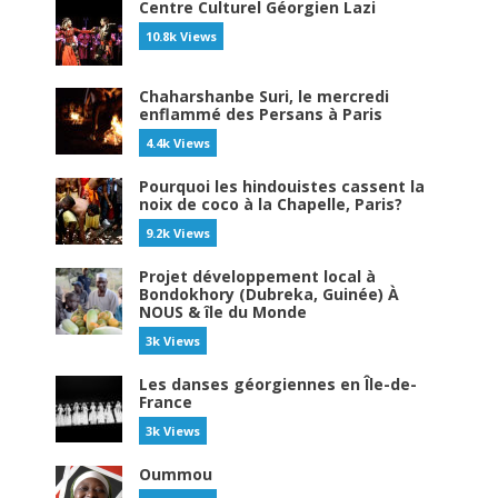
Centre Culturel Géorgien Lazi
10.8k Views
Chaharshanbe Suri, le mercredi
enflammé des Persans à Paris
4.4k Views
Pourquoi les hindouistes cassent la
noix de coco à la Chapelle, Paris?
9.2k Views
Projet développement local à
Bondokhory (Dubreka, Guinée) À
NOUS & île du Monde
3k Views
Les danses géorgiennes en Île-de-
France
3k Views
Oummou