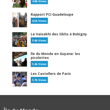
4.6k Views
Rapport PCI Guadeloupe
6.5k Views
Le Vaisakhi des Sikhs à Bobigny
5.6k Views
île du Monde en Guyane: les
picolettes
5.4k Views
Les Castellers de Paris
5.7k Views