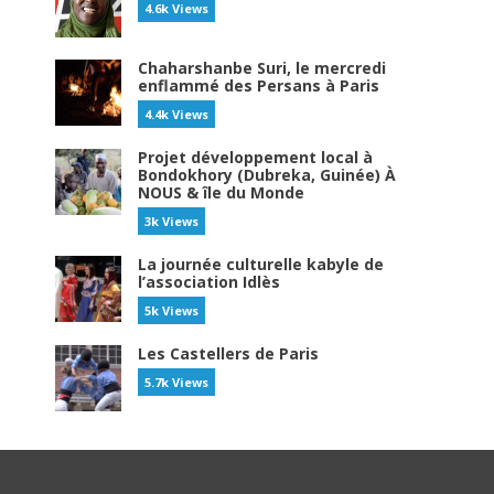
4.6k Views
Chaharshanbe Suri, le mercredi
enflammé des Persans à Paris
4.4k Views
Projet développement local à
Bondokhory (Dubreka, Guinée) À
NOUS & île du Monde
3k Views
La journée culturelle kabyle de
l’association Idlès
5k Views
Les Castellers de Paris
5.7k Views