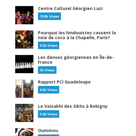
Centre Culturel Géorgien Lazi
10.8k Views
Pourquoi les hindouistes cassent la
noix de coco à la Chapelle, Paris?
9.2k Views
Les danses géorgiennes en Île-de-
France
3k Views
Rapport PCI Guadeloupe
6.5k Views
Le Vaisakhi des Sikhs à Bobigny
5.6k Views
Oummou