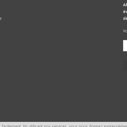
A
é
e
d
Vo
facilement. En utilisant nos services, vous nous donnez expressémen