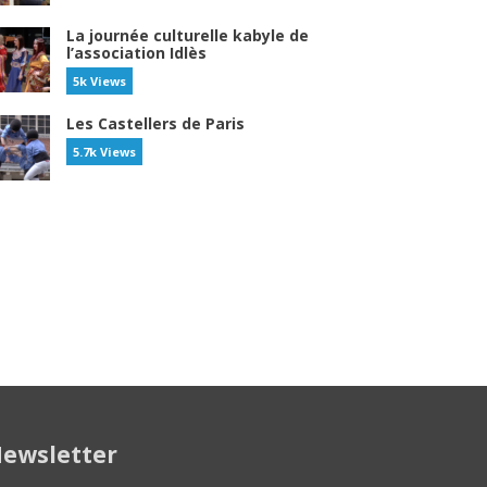
La journée culturelle kabyle de
l’association Idlès
5k Views
Les Castellers de Paris
5.7k Views
ewsletter