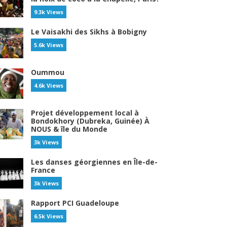
9.3k Views
Le Vaisakhi des Sikhs à Bobigny
5.6k Views
Oummou
4.6k Views
Projet développement local à
Bondokhory (Dubreka, Guinée) À
NOUS & île du Monde
3k Views
Les danses géorgiennes en Île-de-
France
3k Views
Rapport PCI Guadeloupe
6.5k Views