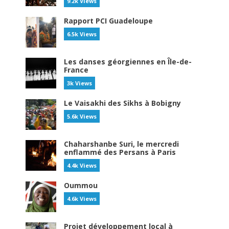
9.2k Views
Rapport PCI Guadeloupe
6.5k Views
Les danses géorgiennes en Île-de-
France
3k Views
Le Vaisakhi des Sikhs à Bobigny
5.6k Views
Chaharshanbe Suri, le mercredi
enflammé des Persans à Paris
4.4k Views
Oummou
4.6k Views
Projet développement local à