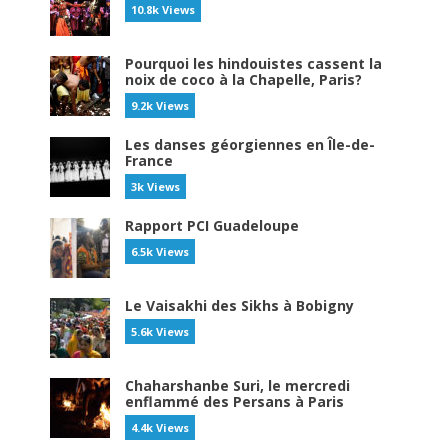
10.8k Views
Pourquoi les hindouistes cassent la
noix de coco à la Chapelle, Paris?
9.2k Views
Les danses géorgiennes en Île-de-
France
3k Views
Rapport PCI Guadeloupe
6.5k Views
Le Vaisakhi des Sikhs à Bobigny
5.6k Views
Chaharshanbe Suri, le mercredi
enflammé des Persans à Paris
4.4k Views