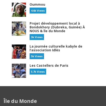
Oummou
4.6k Views
Projet développement local à
Bondokhory (Dubreka, Guinée) À
NOUS & île du Monde
3k Views
La journée culturelle kabyle de
l’association Idlès
5k Views
Les Castellers de Paris
5.7k Views
Île du Monde