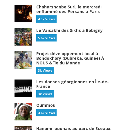
Chaharshanbe Suri, le mercredi
enflammé des Persans à Paris
4.5k Views
Le Vaisakhi des Sikhs à Bobigny
5.6k Views
Projet développement local à
Bondokhory (Dubreka, Guinée) À
NOUS & île du Monde
3k Views
Les danses géorgiennes en Île-de-
France
3k Views
Oummou
4.6k Views
Hanami japonais au parc de Sceaux,