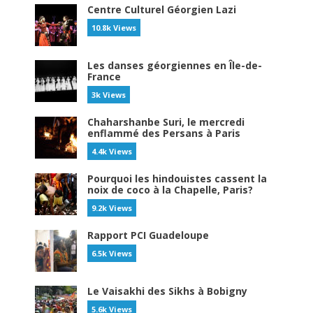
Centre Culturel Géorgien Lazi
10.8k Views
Les danses géorgiennes en Île-de-
France
3k Views
Chaharshanbe Suri, le mercredi
enflammé des Persans à Paris
4.4k Views
Pourquoi les hindouistes cassent la
noix de coco à la Chapelle, Paris?
9.2k Views
Rapport PCI Guadeloupe
6.5k Views
Le Vaisakhi des Sikhs à Bobigny
5.6k Views