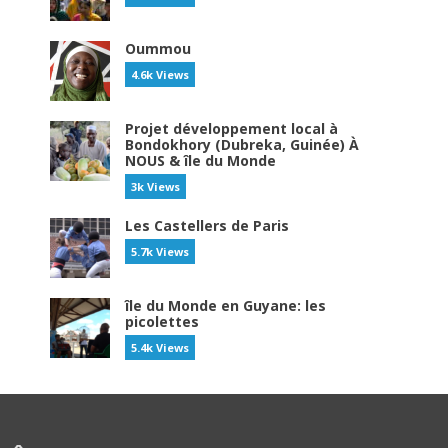
Oummou
4.6k Views
Projet développement local à
Bondokhory (Dubreka, Guinée) À
NOUS & île du Monde
3k Views
Les Castellers de Paris
5.7k Views
île du Monde en Guyane: les
picolettes
5.4k Views