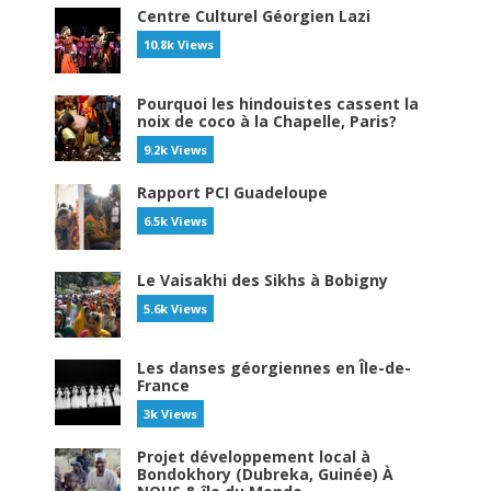
Centre Culturel Géorgien Lazi
10.8k Views
Pourquoi les hindouistes cassent la
noix de coco à la Chapelle, Paris?
9.2k Views
Rapport PCI Guadeloupe
6.5k Views
Le Vaisakhi des Sikhs à Bobigny
5.6k Views
Les danses géorgiennes en Île-de-
France
3k Views
Projet développement local à
Bondokhory (Dubreka, Guinée) À