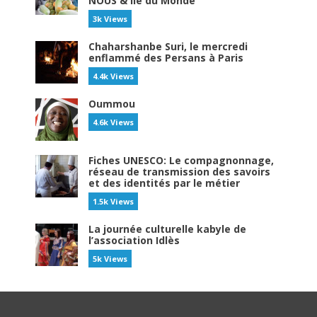
NOUS & île du Monde
3k Views
Chaharshanbe Suri, le mercredi
enflammé des Persans à Paris
4.4k Views
Oummou
4.6k Views
Fiches UNESCO: Le compagnonnage,
réseau de transmission des savoirs
et des identités par le métier
1.5k Views
La journée culturelle kabyle de
l’association Idlès
5k Views