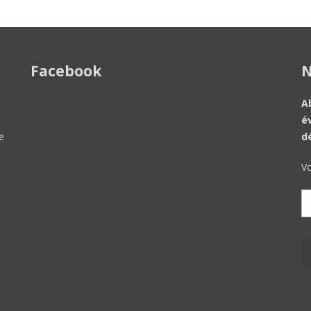
Facebook
N
A
é
e
d
Vo