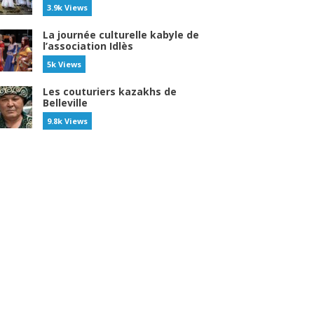
3.9k Views
La journée culturelle kabyle de
l’association Idlès
5k Views
Les couturiers kazakhs de
Belleville
9.8k Views