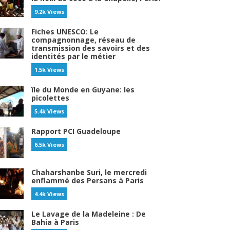
9.2k Views
Fiches UNESCO: Le
compagnonnage, réseau de
transmission des savoirs et des
identités par le métier
1.5k Views
île du Monde en Guyane: les
picolettes
5.4k Views
Rapport PCI Guadeloupe
6.5k Views
Chaharshanbe Suri, le mercredi
enflammé des Persans à Paris
4.4k Views
Le Lavage de la Madeleine : De
Bahia à Paris