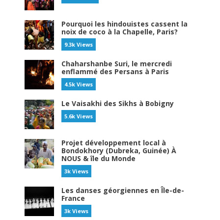
Pourquoi les hindouistes cassent la
noix de coco à la Chapelle, Paris?
9.3k Views
Chaharshanbe Suri, le mercredi
enflammé des Persans à Paris
4.5k Views
Le Vaisakhi des Sikhs à Bobigny
5.6k Views
Projet développement local à
Bondokhory (Dubreka, Guinée) À
NOUS & île du Monde
3k Views
Les danses géorgiennes en Île-de-
France
3k Views