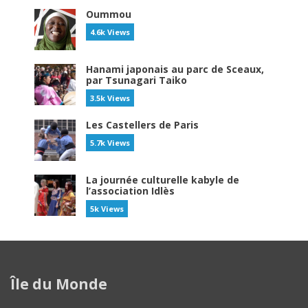
Oummou
4.6k Views
Hanami japonais au parc de Sceaux,
par Tsunagari Taiko
3.5k Views
Les Castellers de Paris
5.7k Views
La journée culturelle kabyle de
l’association Idlès
5k Views
Île du Monde