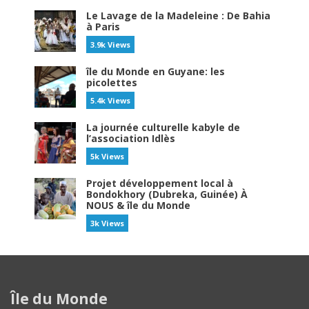
Le Lavage de la Madeleine : De Bahia
à Paris
3.9k Views
île du Monde en Guyane: les
picolettes
5.4k Views
La journée culturelle kabyle de
l’association Idlès
5k Views
Projet développement local à
Bondokhory (Dubreka, Guinée) À
NOUS & île du Monde
3k Views
Île du Monde