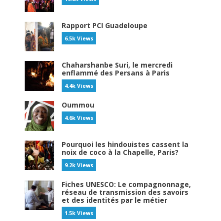
Rapport PCI Guadeloupe
6.5k Views
Chaharshanbe Suri, le mercredi
enflammé des Persans à Paris
4.4k Views
Oummou
4.6k Views
Pourquoi les hindouistes cassent la
noix de coco à la Chapelle, Paris?
9.2k Views
Fiches UNESCO: Le compagnonnage,
réseau de transmission des savoirs
et des identités par le métier
1.5k Views