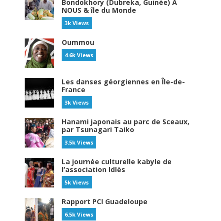
Bondokhory (Dubreka, Guinée) À
NOUS & île du Monde
3k Views
Oummou
4.6k Views
Les danses géorgiennes en Île-de-
France
3k Views
Hanami japonais au parc de Sceaux,
par Tsunagari Taiko
3.5k Views
La journée culturelle kabyle de
l’association Idlès
5k Views
Rapport PCI Guadeloupe
6.5k Views