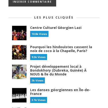
LES PLUS CLIQUÉS
Centre Culturel Géorgien Lazi
10.8k Views
Pourquoi les hindouistes cassent la
noix de coco à la Chapelle, Paris?
9.3k Views
Projet développement local à
Bondokhory (Dubreka, Guinée) À
NOUS & île du Monde
3k Views
Les danses géorgiennes en Île-de-
France
3.1k Views