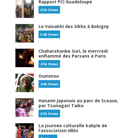
Rapport PCI Guadeloupe
6.5k Views
Le Vaisakhi des Sikhs à Bobigny
5.6k Views
Chaharshanbe Suri, le mercredi
enflammé des Persans à Paris
4.5k Views
Oummou
4.6k Views
Hanami japonais au parc de Sceaux,
par Tsunagari Taiko
3.5k Views
La journée culturelle kabyle de
l’association Idlès