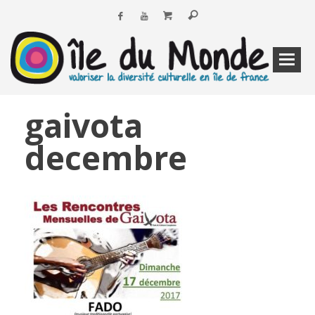
gaivota
decembre