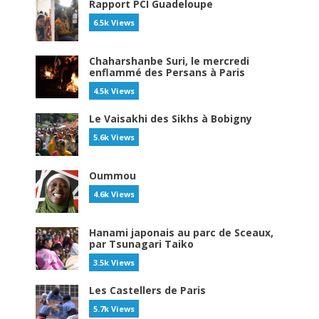
Rapport PCI Guadeloupe
6.5k Views
Chaharshanbe Suri, le mercredi
enflammé des Persans à Paris
4.5k Views
Le Vaisakhi des Sikhs à Bobigny
5.6k Views
Oummou
4.6k Views
Hanami japonais au parc de Sceaux,
par Tsunagari Taiko
3.5k Views
Les Castellers de Paris
5.7k Views