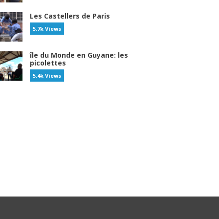
Les Castellers de Paris
5.7k Views
île du Monde en Guyane: les
picolettes
5.4k Views