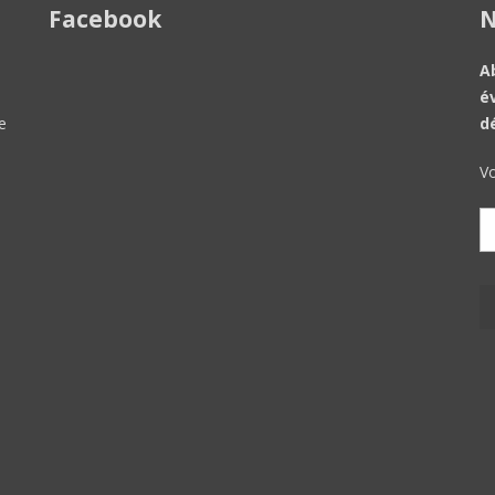
Facebook
N
A
é
e
d
Vo