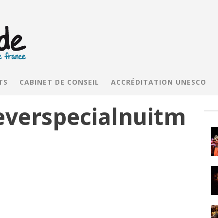
TS
CABINET DE CONSEIL
ACCRÉDITATION UNESCO
everspecialnuitm