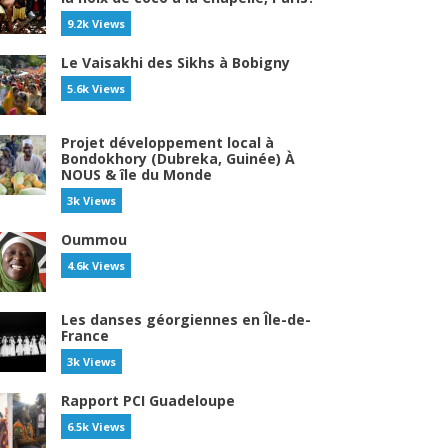
9.2k Views
Le Vaisakhi des Sikhs à Bobigny
5.6k Views
Projet développement local à
Bondokhory (Dubreka, Guinée) À
NOUS & île du Monde
3k Views
Oummou
4.6k Views
Les danses géorgiennes en Île-de-
France
3k Views
Rapport PCI Guadeloupe
6.5k Views