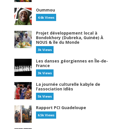
Oummou
4.6k Views
Projet développement local à
Bondokhory (Dubreka, Guinée) À
NOUS & île du Monde
3k Views
Les danses géorgiennes en Île-de-
France
3k Views
La journée culturelle kabyle de
l’association Idlès
5k Views
Rapport PCI Guadeloupe
6.5k Views