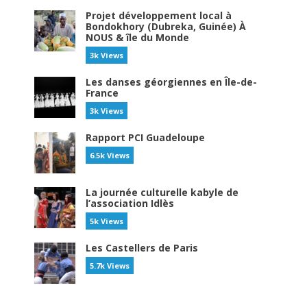
Projet développement local à
Bondokhory (Dubreka, Guinée) À
NOUS & île du Monde
3k Views
Les danses géorgiennes en Île-de-
France
3k Views
Rapport PCI Guadeloupe
6.5k Views
La journée culturelle kabyle de
l’association Idlès
5k Views
Les Castellers de Paris
5.7k Views