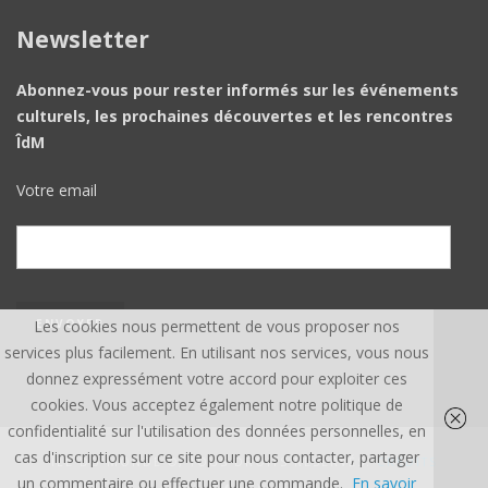
Newsletter
Abonnez-vous pour rester informés sur les événements
culturels, les prochaines découvertes et les rencontres
ÎdM
Votre email
Les cookies nous permettent de vous proposer nos
services plus facilement. En utilisant nos services, vous nous
donnez expressément votre accord pour exploiter ces
cookies. Vous acceptez également notre politique de
confidentialité sur l'utilisation des données personnelles, en
cas d'inscription sur ce site pour nous contacter, partager
ÎLE DU MONDE ©, TOUS DROITS RÉSERVÉS.
CREDITS
un commentaire ou effectuer une commande.
En savoir