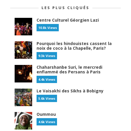
LES PLUS CLIQUÉS
Centre Culturel Géorgien Lazi
10.8k Views
Pourquoi les hindouistes cassent la
noix de coco à la Chapelle, Paris?
9.3k Views
Chaharshanbe Suri, le mercredi
enflammé des Persans à Paris
4.4k Views
Le Vaisakhi des Sikhs à Bobigny
5.6k Views
Oummou
4.6k Views