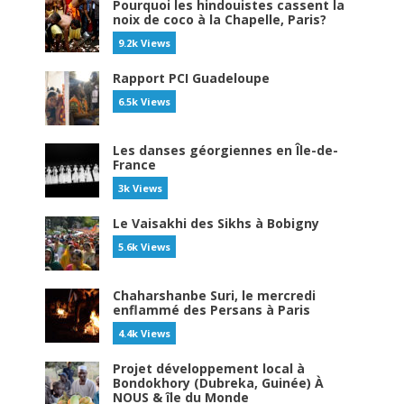
Pourquoi les hindouistes cassent la
noix de coco à la Chapelle, Paris?
9.2k Views
Rapport PCI Guadeloupe
6.5k Views
Les danses géorgiennes en Île-de-
France
3k Views
Le Vaisakhi des Sikhs à Bobigny
5.6k Views
Chaharshanbe Suri, le mercredi
enflammé des Persans à Paris
4.4k Views
Projet développement local à
Bondokhory (Dubreka, Guinée) À
NOUS & île du Monde