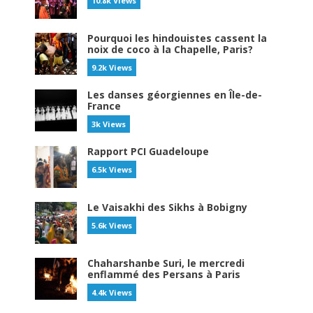
10.8k Views
Pourquoi les hindouistes cassent la
noix de coco à la Chapelle, Paris?
9.2k Views
Les danses géorgiennes en Île-de-
France
3k Views
Rapport PCI Guadeloupe
6.5k Views
Le Vaisakhi des Sikhs à Bobigny
5.6k Views
Chaharshanbe Suri, le mercredi
enflammé des Persans à Paris
4.4k Views