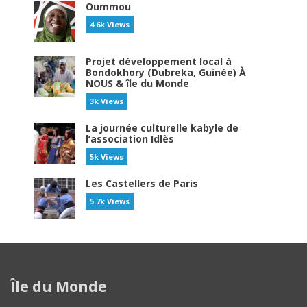
Oummou
4.6k Views
Projet développement local à
Bondokhory (Dubreka, Guinée) À
NOUS & île du Monde
3k Views
La journée culturelle kabyle de
l’association Idlès
5k Views
Les Castellers de Paris
5.7k Views
Île du Monde