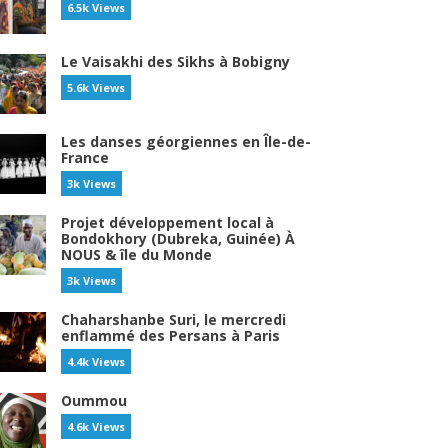
6.5k Views
Le Vaisakhi des Sikhs à Bobigny
5.6k Views
Les danses géorgiennes en Île-de-
France
3k Views
Projet développement local à
Bondokhory (Dubreka, Guinée) À
NOUS & île du Monde
3k Views
Chaharshanbe Suri, le mercredi
enflammé des Persans à Paris
4.4k Views
Oummou
4.6k Views