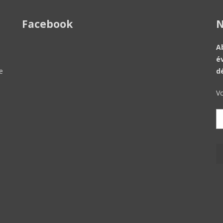
Facebook
N
A
é
e
d
Vo