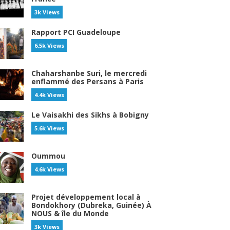
3k Views
Rapport PCI Guadeloupe
6.5k Views
Chaharshanbe Suri, le mercredi
enflammé des Persans à Paris
4.4k Views
Le Vaisakhi des Sikhs à Bobigny
5.6k Views
Oummou
4.6k Views
Projet développement local à
Bondokhory (Dubreka, Guinée) À
NOUS & île du Monde
3k Views