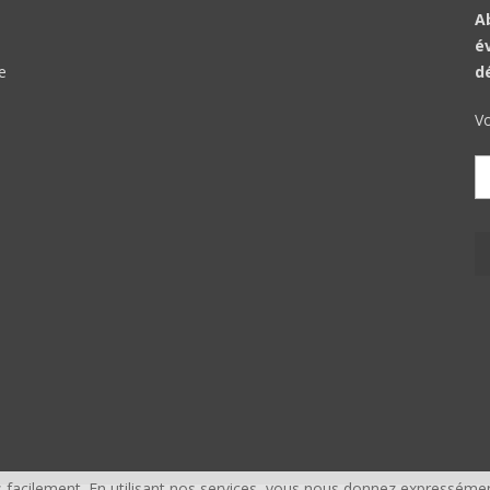
A
é
e
d
Vo
facilement. En utilisant nos services, vous nous donnez expressémen