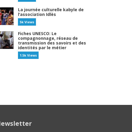
La journée culturelle kabyle de
l’association Idlès
5k Views
Fiches UNESCO: Le
compagnonnage, réseau de
transmission des savoirs et des
identités par le métier
1.5k Views
ewsletter