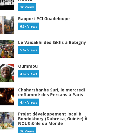
3k Views
Rapport PCI Guadeloupe
6.5k Views
Le Vaisakhi des Sikhs à Bobigny
5.6k Views
Oummou
4.6k Views
Chaharshanbe Suri, le mercredi
enflammé des Persans à Paris
4.4k Views
Projet développement local à
Bondokhory (Dubreka, Guinée) À
NOUS & île du Monde
3k Views