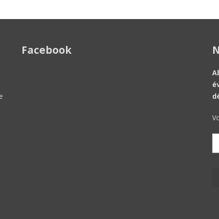
Facebook
N
A
é
e
d
Vo