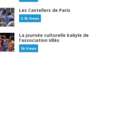
Les Castellers de Paris
5.7k Views
La journée culturelle kabyle de
l’association Idlès
5k Views