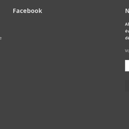
Facebook
N
A
é
e
d
Vo