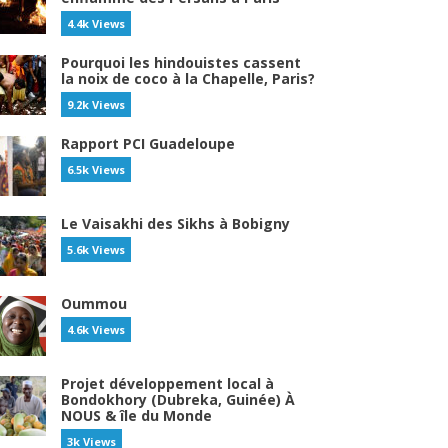
4.4k Views
Pourquoi les hindouistes cassent
la noix de coco à la Chapelle, Paris?
9.2k Views
Rapport PCI Guadeloupe
6.5k Views
Le Vaisakhi des Sikhs à Bobigny
5.6k Views
Oummou
4.6k Views
Projet développement local à
Bondokhory (Dubreka, Guinée) À
NOUS & île du Monde
3k Views