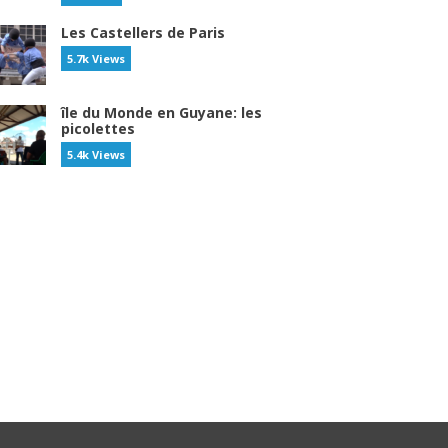
Les Castellers de Paris
5.7k Views
île du Monde en Guyane: les
picolettes
5.4k Views