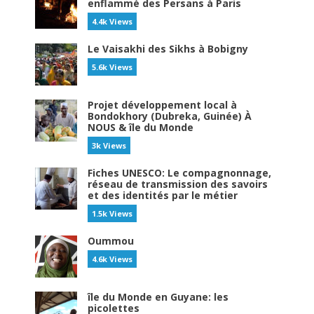
enflammé des Persans à Paris
4.4k Views
Le Vaisakhi des Sikhs à Bobigny
5.6k Views
Projet développement local à
Bondokhory (Dubreka, Guinée) À
NOUS & île du Monde
3k Views
Fiches UNESCO: Le compagnonnage,
réseau de transmission des savoirs
et des identités par le métier
1.5k Views
Oummou
4.6k Views
île du Monde en Guyane: les
picolettes