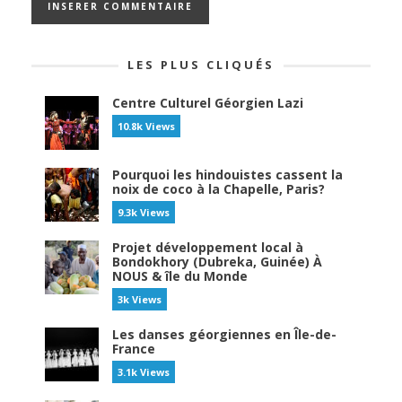
LES PLUS CLIQUÉS
Centre Culturel Géorgien Lazi
10.8k Views
Pourquoi les hindouistes cassent la
noix de coco à la Chapelle, Paris?
9.3k Views
Projet développement local à
Bondokhory (Dubreka, Guinée) À
NOUS & île du Monde
3k Views
Les danses géorgiennes en Île-de-
France
3.1k Views