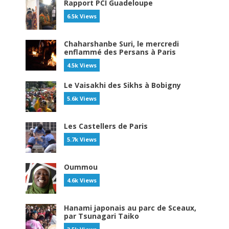
Rapport PCI Guadeloupe
6.5k Views
Chaharshanbe Suri, le mercredi
enflammé des Persans à Paris
4.5k Views
Le Vaisakhi des Sikhs à Bobigny
5.6k Views
Les Castellers de Paris
5.7k Views
Oummou
4.6k Views
Hanami japonais au parc de Sceaux,
par Tsunagari Taiko