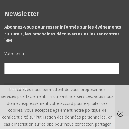
Newsletter
Abonnez-vous pour rester informés sur les événements
culturels, les prochaines découvertes et les rencontres
ÎdM
Votre email
Les cookies nous permettent de vous proposer nos
services plus facilement. En utilisant nos services, vous nous
donnez expressément votre accord pour exploiter ces
cookies. Vous acceptez également notre politique de
confidentialité sur l'utilisation des données personnelles, en
cas d'inscription sur ce site pour nous contacter, partager
ÎLE DU MONDE ©, TOUS DROITS RÉSERVÉS.
CREDITS