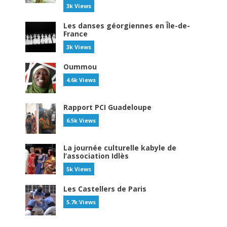
3k Views
Les danses géorgiennes en Île-de-
France
3k Views
Oummou
4.6k Views
Rapport PCI Guadeloupe
6.5k Views
La journée culturelle kabyle de
l’association Idlès
5k Views
Les Castellers de Paris
5.7k Views