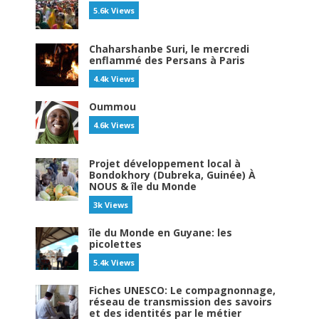
5.6k Views
Chaharshanbe Suri, le mercredi
enflammé des Persans à Paris
4.4k Views
Oummou
4.6k Views
Projet développement local à
Bondokhory (Dubreka, Guinée) À
NOUS & île du Monde
3k Views
île du Monde en Guyane: les
picolettes
5.4k Views
Fiches UNESCO: Le compagnonnage,
réseau de transmission des savoirs
et des identités par le métier