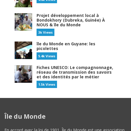
Projet développement local à
Bondokhory (Dubreka, Guinée) À
NOUS & île du Monde
3k Views
île du Monde en Guyane: les
picolettes
5.4k Views
Fiches UNESCO: Le compagnonnage,
réseau de transmission des savoirs
et des identités par le métier
1.5k Views
Île du Monde
En accord avec la loi de 1901, Île du Monde est une association