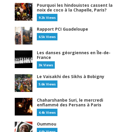
Pourquoi les hindouistes cassent la
noix de coco à la Chapelle, Paris?
9.2k Views
Rapport PCI Guadeloupe
6.5k Views
Les danses géorgiennes en Île-de-
France
3k Views
Le Vaisakhi des Sikhs à Bobigny
5.6k Views
Chaharshanbe Suri, le mercredi
enflammé des Persans à Paris
4.4k Views
Oummou
4.6k Views