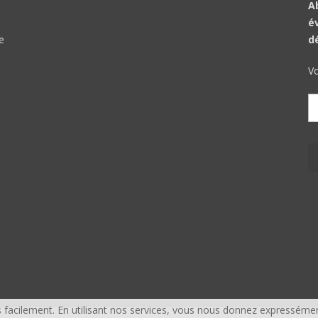
A
é
e
d
Vo
facilement. En utilisant nos services, vous nous donnez expressémen