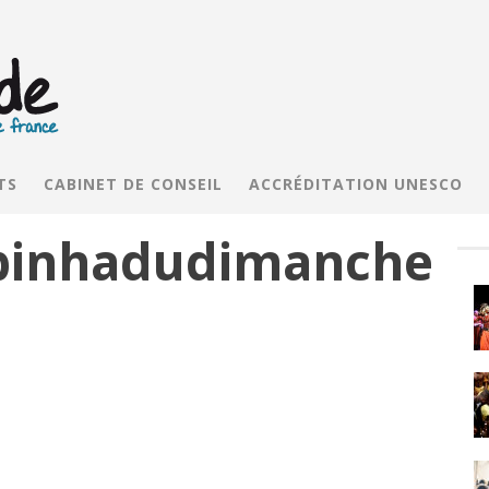
TS
CABINET DE CONSEIL
ACCRÉDITATION UNESCO
binhadudimanche