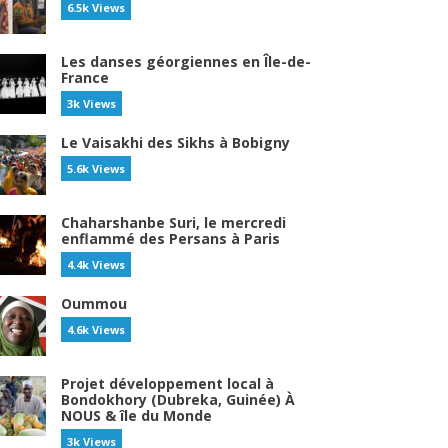
6.5k Views
Les danses géorgiennes en Île-de-
France
3k Views
Le Vaisakhi des Sikhs à Bobigny
5.6k Views
Chaharshanbe Suri, le mercredi
enflammé des Persans à Paris
4.4k Views
Oummou
4.6k Views
Projet développement local à
Bondokhory (Dubreka, Guinée) À
NOUS & île du Monde
3k Views