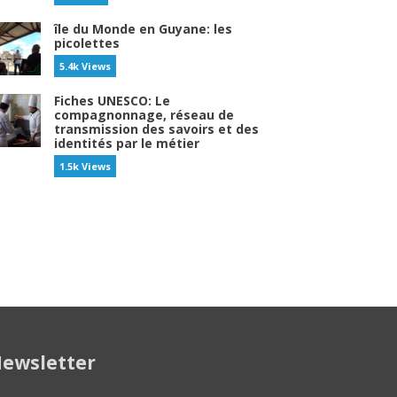
île du Monde en Guyane: les
picolettes
5.4k Views
Fiches UNESCO: Le
compagnonnage, réseau de
transmission des savoirs et des
identités par le métier
1.5k Views
ewsletter