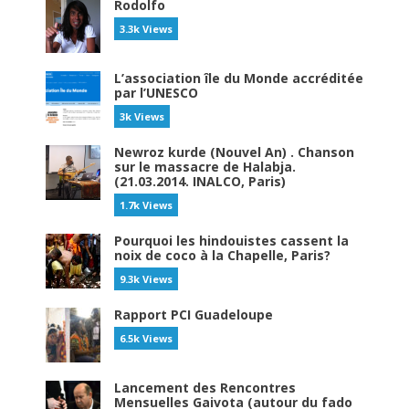
Rodolfo
3.3k Views
L’association île du Monde accréditée
par l’UNESCO
3k Views
Newroz kurde (Nouvel An) . Chanson
sur le massacre de Halabja.
(21.03.2014. INALCO, Paris)
1.7k Views
Pourquoi les hindouistes cassent la
noix de coco à la Chapelle, Paris?
9.3k Views
Rapport PCI Guadeloupe
6.5k Views
Lancement des Rencontres
Mensuelles Gaivota (autour du fado