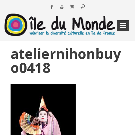
ateliernihonbuy
o0418